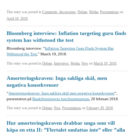
This entry was posted in
Comments, discussions
,
Debate
,
Media
,
Presentations
on
April 18, 2018
.
Bloomberg interview: Inflation targeting guru finds
system has withstood the test
Bloomberg interview: “
Inflation Targeting Guru Finds System Has
Withstood the Test
,” March 19, 2018.
This entry was posted in
Debate
,
Interviews
,
Media
,
New
on
March 19, 2018
.
Amorteringskraven: Inga sakliga skäl, men
negativa konsekvenser
“
Amorteringskraven: Inga sakliga skäl men negativa konsekvenser
“,
presentation på
Bankföreningens lunchseminarium
, 20 februari 2018.
This entry was posted in
Debate
,
New
,
Presentations
on
February 20, 2018
.
Hur amorteringskraven drabbar unga som vill
köpa en etta II: ”Flertalet omfattas inte” eller ”alla