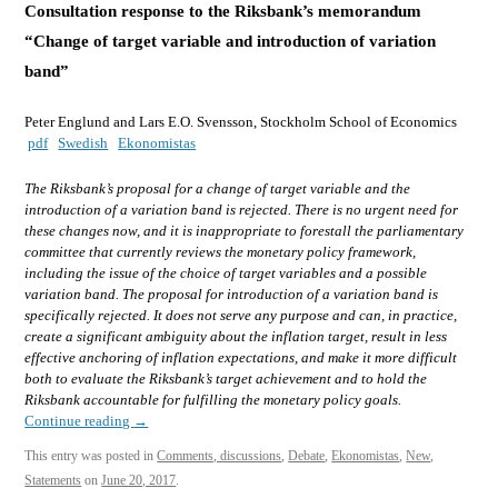
Consultation response to the Riksbank’s memorandum
“Change of target variable and introduction of variation
band”
Peter Englund and Lars E.O. Svensson, Stockholm School of Economics
pdf
Swedish
Ekonomistas
The Riksbank’s proposal for a change of target variable and the
introduction of a variation band is rejected. There is no urgent need for
these changes now, and it is inappropriate to forestall the parliamentary
committee that currently reviews the monetary policy framework,
including the issue of the choice of target variables and a possible
variation band. The proposal for introduction of a variation band is
specifically rejected. It does not serve any purpose and can, in practice,
create a significant ambiguity about the inflation target, result in less
effective anchoring of inflation expectations, and make it more difficult
both to evaluate the Riksbank’s target achievement and to hold the
Riksbank accountable for fulfilling the monetary policy goals.
Continue reading
→
This entry was posted in
Comments, discussions
,
Debate
,
Ekonomistas
,
New
,
Statements
on
June 20, 2017
.