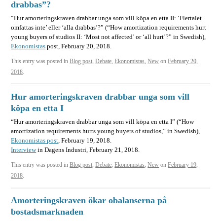
drabbas”?
“Hur amorteringskraven drabbar unga som vill köpa en etta II: ‘Flertalet
omfattas inte’ eller ‘alla drabbas’?” (“How amortization requirements hurt
young buyers of studios II: ‘Most not affected’ or ‘all hurt’?” in Swedish),
Ekonomistas
post, February 20, 2018.
This entry was posted in
Blog post
,
Debate
,
Ekonomistas
,
New
on
February 20,
2018
.
Hur amorteringskraven drabbar unga som vill
köpa en etta I
“Hur amorteringskraven drabbar unga som vill köpa en etta I” (“How
amortization requirements hurts young buyers of studios,” in Swedish),
Ekonomistas post
, February 19, 2018.
Interview
in Dagens Industri, February 21, 2018.
This entry was posted in
Blog post
,
Debate
,
Ekonomistas
,
New
on
February 19,
2018
.
Amorteringskraven ökar obalanserna på
bostadsmarknaden