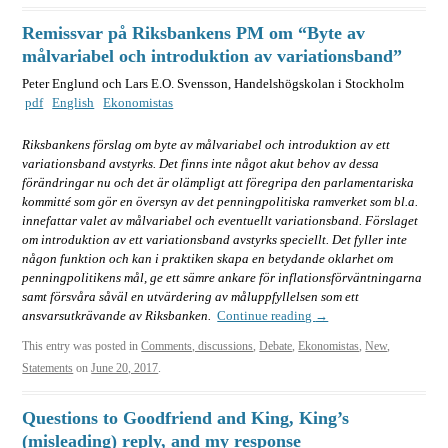
Remissvar på Riksbankens PM om “Byte av
målvariabel och introduktion av variationsband”
Peter Englund och Lars E.O. Svensson, Handelshögskolan i Stockholm
pdf
English
Ekonomistas
Riksbankens förslag om byte av målvariabel och introduktion av ett
variationsband avstyrks. Det finns inte något akut behov av dessa
förändringar nu och det är olämpligt att föregripa den parlamentariska
kommitté som gör en översyn av det penningpolitiska ramverket som bl.a.
innefattar valet av målvariabel och eventuellt variationsband. Förslaget
om introduktion av ett variationsband avstyrks speciellt. Det fyller inte
någon funktion och kan i praktiken skapa en betydande oklarhet om
penningpolitikens mål, ge ett sämre ankare för inflationsförväntningarna
samt försvåra såväl en utvärdering av måluppfyllelsen som ett
ansvarsutkrävande av Riksbanken.
Continue reading
→
This entry was posted in
Comments, discussions
,
Debate
,
Ekonomistas
,
New
,
Statements
on
June 20, 2017
.
Questions to Goodfriend and King, King’s
(misleading) reply, and my response