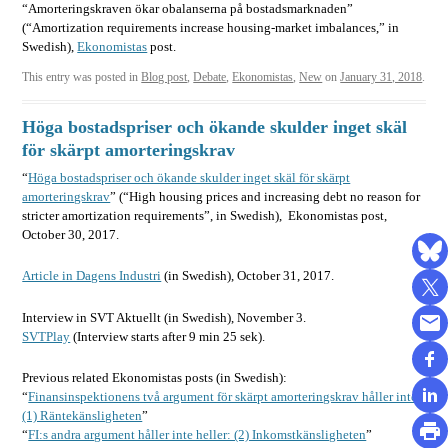
“Amorteringskraven ökar obalanserna på bostadsmarknaden”
(“Amortization requirements increase housing-market imbalances,” in
Swedish),
Ekonomistas
post.
This entry was posted in
Blog post
,
Debate
,
Ekonomistas
,
New
on
January 31, 2018
.
Höga bostadspriser och ökande skulder inget skäl
för skärpt amorteringskrav
“
Höga bostadspriser och ökande skulder inget skäl för skärpt
amorteringskrav
” (“High housing prices and increasing debt no reason for
stricter amortization requirements”, in Swedish), Ekonomistas post,
October 30, 2017.
Article in Dagens Industri
(in Swedish), October 31, 2017.
Interview in SVT Aktuellt (in Swedish), November 3.
SVTPlay
(Interview starts after 9 min 25 sek).
Previous related Ekonomistas posts (in Swedish):
“
Finansinspektionens två argument för skärpt amorteringskrav håller inte:
(1) Räntekänsligheten
”
“
FI:s andra argument håller inte heller: (2) Inkomstkänsligheten
”