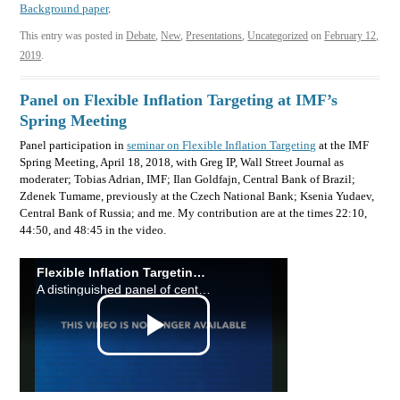
Background paper
.
This entry was posted in
Debate
,
New
,
Presentations
,
Uncategorized
on
February 12,
2019
.
Panel on Flexible Inflation Targeting at IMF’s
Spring Meeting
Panel participation in
seminar on Flexible Inflation Targeting
at the IMF
Spring Meeting, April 18, 2018, with Greg IP, Wall Street Journal as
moderater; Tobias Adrian, IMF; Ilan Goldfajn, Central Bank of Brazil;
Zdenek Tumame, previously at the Czech National Bank; Ksenia Yudaev,
Central Bank of Russia; and me. My contribution are at the times 22:10,
44:50, and 48:45 in the video.