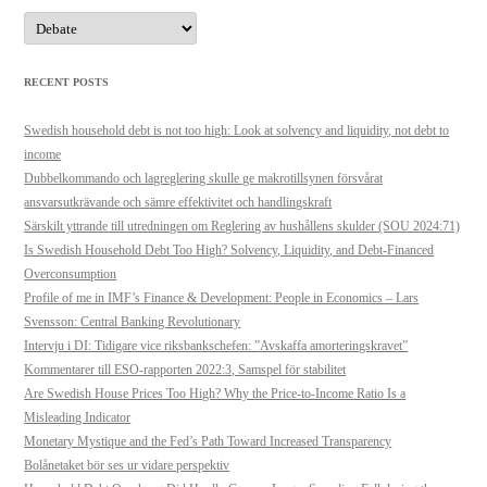
Categories
RECENT POSTS
Swedish household debt is not too high: Look at solvency and liquidity, not debt to
income
Dubbelkommando och lagreglering skulle ge makrotillsynen försvårat
ansvarsutkrävande och sämre effektivitet och handlingskraft
Särskilt yttrande till utredningen om Reglering av hushållens skulder (SOU 2024:71)
Is Swedish Household Debt Too High? Solvency, Liquidity, and Debt-Financed
Overconsumption
Profile of me in IMF’s Finance & Development: People in Economics – Lars
Svensson: Central Banking Revolutionary
Intervju i DI: Tidigare vice riksbankschefen: ”Avskaffa amorteringskravet”
Kommentarer till ESO-rapporten 2022:3, Samspel för stabilitet
Are Swedish House Prices Too High? Why the Price-to-Income Ratio Is a
Misleading Indicator
Monetary Mystique and the Fed’s Path Toward Increased Transparency
Bolånetaket bör ses ur vidare perspektiv