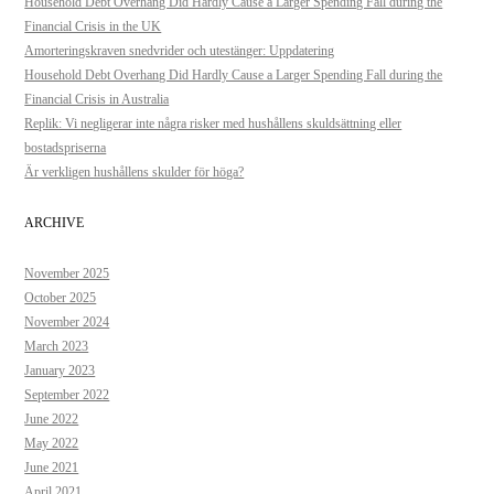
Household Debt Overhang Did Hardly Cause a Larger Spending Fall during the
Financial Crisis in the UK
Amorteringskraven snedvrider och utestänger: Uppdatering
Household Debt Overhang Did Hardly Cause a Larger Spending Fall during the
Financial Crisis in Australia
Replik: Vi negligerar inte några risker med hushållens skuldsättning eller
bostadspriserna
Är verkligen hushållens skulder för höga?
ARCHIVE
November 2025
October 2025
November 2024
March 2023
January 2023
September 2022
June 2022
May 2022
June 2021
April 2021