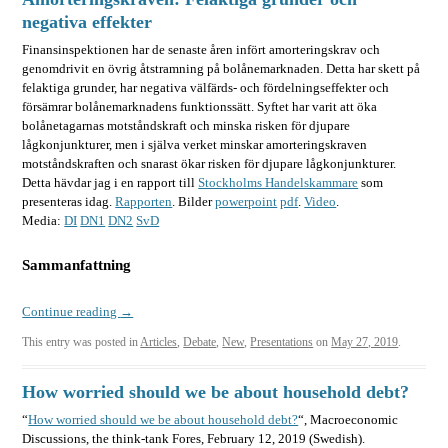
negativa effekter
Finansinspektionen har de senaste åren infört amorteringskrav och
genomdrivit en övrig åtstramning på bolånemarknaden. Detta har skett på
felaktiga grunder, har negativa välfärds- och fördelningseffekter och
försämrar bolånemarknadens funktionssätt. Syftet har varit att öka
bolånetagarnas motståndskraft och minska risken för djupare
lågkonjunkturer, men i själva verket minskar amorteringskraven
motståndskraften och snarast ökar risken för djupare lågkonjunkturer.
Detta hävdar jag i en rapport till
Stockholms Handelskammare
som
presenteras idag.
Rapporten
. Bilder
powerpoint
pdf
.
Video
.
Media:
DI
DN1
DN2
SvD
Sammanfattning
Continue reading
→
This entry was posted in
Articles
,
Debate
,
New
,
Presentations
on
May 27, 2019
.
How worried should we be about household debt?
“
How worried should we be about household debt?
“, Macroeconomic
Discussions, the think-tank Fores, February 12, 2019 (Swedish).