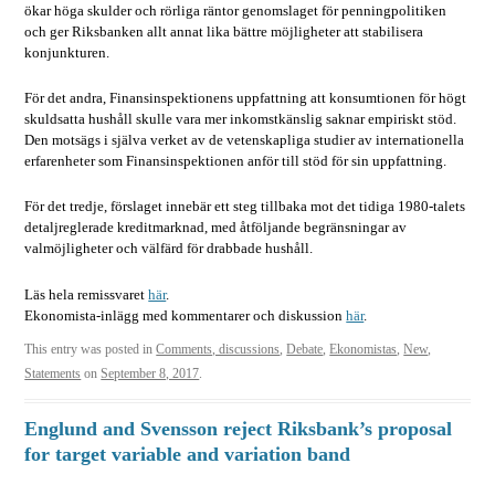
ökar höga skulder och rörliga räntor genomslaget för penningpolitiken
och ger Riksbanken allt annat lika bättre möjligheter att stabilisera
konjunkturen.
För det andra, Finansinspektionens uppfattning att konsumtionen för högt
skuldsatta hushåll skulle vara mer inkomstkänslig saknar empiriskt stöd.
Den motsägs i själva verket av de vetenskapliga studier av internationella
erfarenheter som Finansinspektionen anför till stöd för sin uppfattning.
För det tredje, förslaget innebär ett steg tillbaka mot det tidiga 1980-talets
detaljreglerade kreditmarknad, med åtföljande begränsningar av
valmöjligheter och välfärd för drabbade hushåll.
Läs hela remissvaret
här
.
Ekonomista-inlägg med kommentarer och diskussion
här
.
This entry was posted in
Comments, discussions
,
Debate
,
Ekonomistas
,
New
,
Statements
on
September 8, 2017
.
Englund and Svensson reject Riksbank’s proposal
for target variable and variation band