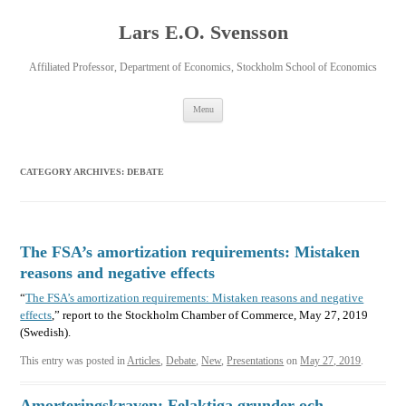
Lars E.O. Svensson
Affiliated Professor, Department of Economics, Stockholm School of Economics
Skip
Menu
to
content
CATEGORY ARCHIVES:
DEBATE
The FSA’s amortization requirements: Mistaken
reasons and negative effects
“
The FSA’s amortization requirements: Mistaken reasons and negative
effects
,” report to the Stockholm Chamber of Commerce, May 27, 2019
(Swedish).
This entry was posted in
Articles
,
Debate
,
New
,
Presentations
on
May 27, 2019
.
Amorteringskraven: Felaktiga grunder och