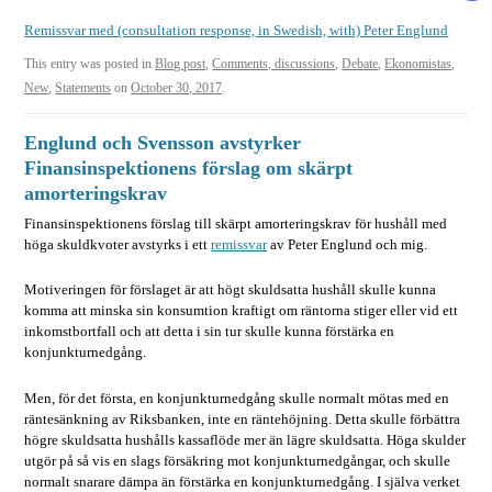
Remissvar med (consultation response, in Swedish, with) Peter Englund
This entry was posted in
Blog post
,
Comments, discussions
,
Debate
,
Ekonomistas
,
New
,
Statements
on
October 30, 2017
.
Englund och Svensson avstyrker
Finansinspektionens förslag om skärpt
amorteringskrav
Finansinspektionens förslag till skärpt amorteringskrav för hushåll med
höga skuldkvoter avstyrks i ett
remissvar
av Peter Englund och mig.
Motiveringen för förslaget är att högt skuldsatta hushåll skulle kunna
komma att minska sin konsumtion kraftigt om räntorna stiger eller vid ett
inkomstbortfall och att detta i sin tur skulle kunna förstärka en
konjunkturnedgång.
Men, för det första, en konjunkturnedgång skulle normalt mötas med en
räntesänkning av Riksbanken, inte en räntehöjning. Detta skulle förbättra
högre skuldsatta hushålls kassaflöde mer än lägre skuldsatta. Höga skulder
utgör på så vis en slags försäkring mot konjunkturnedgångar, och skulle
normalt snarare dämpa än förstärka en konjunkturnedgång. I själva verket