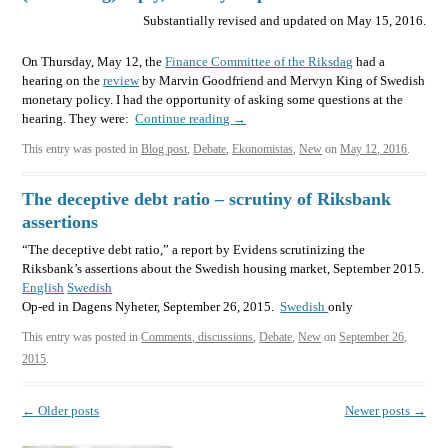
Substantially revised and updated on May 15, 2016.
On Thursday, May 12, the
Finance Committee of the Riksdag
had a
hearing on the
review
by Marvin Goodfriend and Mervyn King of Swedish
monetary policy. I had the opportunity of asking some questions at the
hearing. They were:
Continue reading
→
This entry was posted in
Blog post
,
Debate
,
Ekonomistas
,
New
on
May 12, 2016
.
The deceptive debt ratio – scrutiny of Riksbank
assertions
“The deceptive debt ratio,” a report by Evidens scrutinizing the
Riksbank’s assertions about the Swedish housing market, September 2015.
English
Swedish
Op-ed in Dagens Nyheter, September 26, 2015.
Swedish
only
This entry was posted in
Comments, discussions
,
Debate
,
New
on
September 26,
2015
.
Post
←
Older posts
Newer posts
→
navigation