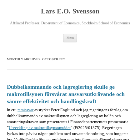
Lars E.O. Svensson
Affiliated Professor, Department of Economics, Stockholm School of Economics
Skip
Menu
to
content
MONTHLY ARCHIVES:
OCTOBER 2025
Dubbelkommando och lagreglering skulle ge
makrotillsynen försvårat ansvarsutkrävande och
sämre effektivitet och handlingskraft
In ett
remissvar
avstyrker Peter Englund och jag regeringens förslag om
dubbelkommando av makrotillsynen och lagreglering av bolån och
amorteringskraven som presenterats i Finansdepartementets promemoria
”
Utveckling av makrotillsynsområdet
” (Fi2025/01375). Regeringen
lyckas inte påvisa något problem med nuvarande ordning, som fungerar
bra. Varför försöka lösa ett problem som inte finns och därmed skapa nya