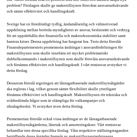
problem? Förslagen skulle ge makrotillsynen försvårat ansvarsutkrävande
och sämre effektivitet och handlingskraft.
Sverige har en föredömligt tydlig, ändamålsenlig och välmotiverad
uppdelning mellan berörda myndigheter av ansvar, beslutsrätt och verktyg
för att upprätthålla den finansiella och makroekonomiska stabilitet samt
hantera kriser. Denna uppdelning har fungerat bra. Trots detta föreslår
Finansdepartementets promemoria ändringar i ansvarsfördelningen för
makrotillsynen som skulle innebära ett mycket problematiskt
dubbelkommando i makrotillsynen som skulle försvåra ansvarsutkrävande
och försämra effektivitet och handlingskraft. I vårt remissvar avstyrker vi
detta förslag.
Dessutom föreslå regeringen att låntagarbaserade makrotillsynsåtgärder
ska regleras i lag, vilket genom sämre flexibilitet skulle ytterligare
försämra effektivitet och handlingskraft. Makrotillsynen rör tekniska och
svårbedömda frågor som är olämpliga för valkampanjer och
riksdagsbeslut. Vi avstyrker även detta förslag.
Promemorian föreslår också vissa ändringar av de låntagarbaserade
makrotillsynsåtgärderna, lånetak och amorteringskrav. Vårt remissvar
behandlar inte dessa specifika förslag. Våra respektive ställningstaganden
beträffande dessa åtgärder framgår av makrotillsynsutredningens