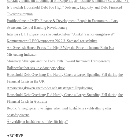
Särskilt yttrande till utredningen om Reglering av hushållens skulder (SOU 2024:71)
Is Swedish Household Debt Too High? Solvency, Liquidity, and Debt-Financed
Overconsumption
Profile of me in IMF’s Finance & Development: People in Economics – Lars
Svensson: Central Banking Revolutionary
Intervju i DI: Tidigare vice riksbankschefen: ”Avskaffa amorteringskravet”
Kommentarer till ESO-rapporten 2022:3, Samspel för stabilitet
Are Swedish House Prices Too High? Why the Price-to-Income Ratio Is a
Misleading Indicator
Monetary Mystique and the Fed’s Path Toward Increased Transparency
Bolånetaket bör ses ur vidare perspektiv
Household Debt Overhang Did Hardly Cause a Larger Spending Fall during the
Financial Crisis in the UK
Amorteringskraven snedvrider och utestänger: Uppdatering
Household Debt Overhang Did Hardly Cause a Larger Spending Fall during the
Financial Crisis in Australia
Replik: Vi negligerar inte några risker med hushållens skuldsättning eller
bostadspriserna
Är verkligen hushållens skulder för höga?
ARCHIVE