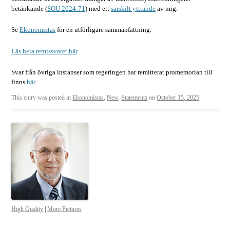
betänkande (
SOU 2024:71
) med ett
särskilt yttrande
av mig.
Se
Ekonomistas
för en utförligare sammanfattning.
Läs hela remissvaret här
.
Svar från övriga instanser som regeringen har remitterat promemorian till
finns
här
.
This entry was posted in
Ekonomistas
,
New
,
Statements
on
October 15, 2025
.
High Quality
|
More Pictures