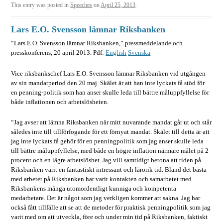
This entry was posted in
Speeches
on
April 25, 2013
.
Lars E.O. Svensson lämnar Riksbanken
“Lars E.O. Svensson lämnar Riksbanken,” pressmeddelande och
presskonferens, 20 april 2013. Pdf:
English
Svenska
Vice riksbankschef Lars E.O. Svensson lämnar Riksbanken vid utgången
av sin mandatperiod den 20 maj. Skälet är att han inte lyckats få stöd för
en penning-politik som han anser skulle leda till bättre måluppfyllelse för
både inflationen och arbetslösheten.
“Jag avser att lämna Riksbanken när mitt nuvarande mandat går ut och står
således inte till tillförfogande för ett förnyat mandat. Skälet till detta är att
jag inte lyckats få gehör för en penningpolitik som jag anser skulle leda
till bättre måluppfyllelse, med både en högre inflation närmare målet på 2
procent och en lägre arbetslöshet. Jag vill samtidigt betona att tiden på
Riksbanken varit en fantastiskt intressant och lärorik tid. Bland det bästa
med arbetet på Riksbanken har varit kontakten och samarbetet med
Riksbankens många utomordentligt kunniga och kompetenta
medarbetare. Det är något som jag verkligen kommer att sakna. Jag har
också fått tillfälle att se att de metoder för praktisk penningpolitik som jag
varit med om att utveckla, före och under min tid på Riksbanken, faktiskt