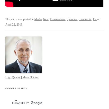
This entry was posted in
Media
,
New
,
Presentations
,
Speeches
,
Statements
,
TV
on
April 22, 2013
.
High Quality
|
More Pictures
GOOGLE SEARCH