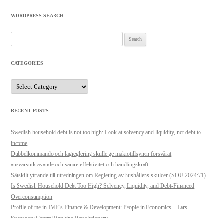
WORDPRESS SEARCH
Search
for:
CATEGORIES
Categories
RECENT POSTS
Swedish household debt is not too high: Look at solvency and liquidity, not debt to
income
Dubbelkommando och lagreglering skulle ge makrotillsynen försvårat
ansvarsutkrävande och sämre effektivitet och handlingskraft
Särskilt yttrande till utredningen om Reglering av hushållens skulder (SOU 2024:71)
Is Swedish Household Debt Too High? Solvency, Liquidity, and Debt-Financed
Overconsumption
Profile of me in IMF’s Finance & Development: People in Economics – Lars