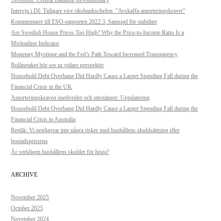
Svensson: Central Banking Revolutionary
Intervju i DI: Tidigare vice riksbankschefen: ”Avskaffa amorteringskravet”
Kommentarer till ESO-rapporten 2022:3, Samspel för stabilitet
Are Swedish House Prices Too High? Why the Price-to-Income Ratio Is a
Misleading Indicator
Monetary Mystique and the Fed’s Path Toward Increased Transparency
Bolånetaket bör ses ur vidare perspektiv
Household Debt Overhang Did Hardly Cause a Larger Spending Fall during the
Financial Crisis in the UK
Amorteringskraven snedvrider och utestänger: Uppdatering
Household Debt Overhang Did Hardly Cause a Larger Spending Fall during the
Financial Crisis in Australia
Replik: Vi negligerar inte några risker med hushållens skuldsättning eller
bostadspriserna
Är verkligen hushållens skulder för höga?
ARCHIVE
November 2025
October 2025
November 2024