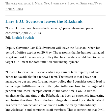
This entry was posted in
Media
,
New
,
Presentations
,
Speeches
,
Statements
,
TV
on
April 22, 2013
.
Lars E.O. Svensson leaves the Riksbank
“Lars E.O. Svensson leaves the Riksbank,” press release and press
conference, April 22, 2013.
Pdf:
English
Swedish
Deputy Governor Lars E.O. Svensson will leave the Riksbank when his
period of office expires on 20 May. The reason is that he has not managed
to get support for a monetary policy that he considers would lead to better
target fulfillment for both inflation and unemployment.
“I intend to leave the Riksbank when my current term expires, and I am
hence not available for a renewed term. The reason is that I have not
managed to get support for a monetary policy that I consider would lead to
better target fulfillment, with both higher inflation closer to the target of 2
per cent and lower unemployment. At the same time, I would like to
emphasize that my time at the Riksbank has been an extremely interesting
and instructive time. One of the best things about working at the Riksbank
has been the contact and collaboration with the many extraordinary
knowledgeable and competent staff members. This is something that I will